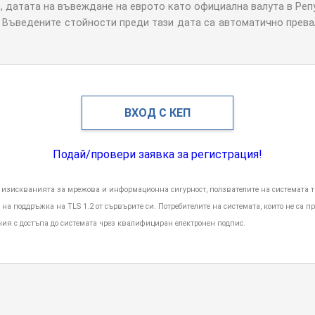
.
, датата на въвеждане на еврото като официална валута в Реп
Въведените стойности преди тази дата са автоматично превал
ВХОД С КЕП
Подай/провери заявка за регистрация!
а изискванията за мрежова и информационна сигурност, ползвателите на системата 
на поддръжка на TLS 1.2 от сървърите си. Потребителите на системата, които не са п
ия с достъпа до системата чрез квалифициран електронен подпис.